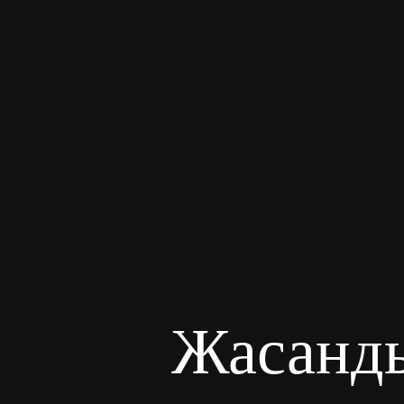
Жасанды