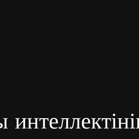
 интеллектіні