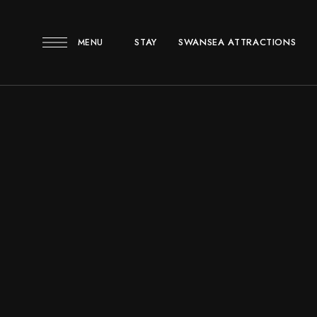
STAY
SWANSEA ATTRACTIONS
MENU