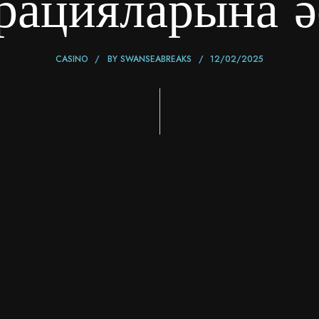
рацияларына ә
CASINO
BY
SWANSEABREAKS
12/02/2025