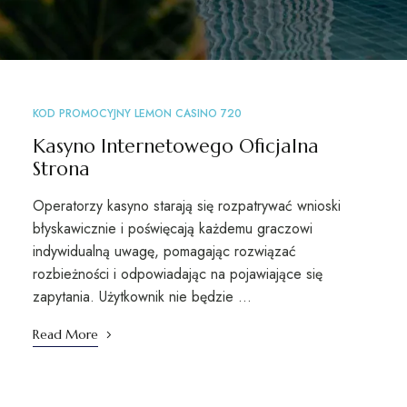
KOD PROMOCYJNY LEMON CASINO 720
Kasyno Internetowego Oficjalna
Strona
Operatorzy kasyno starają się rozpatrywać wnioski
błyskawicznie i poświęcają każdemu graczowi
indywidualną uwagę, pomagając rozwiązać
rozbieżności i odpowiadając na pojawiające się
zapytania. Użytkownik nie będzie …
Read More