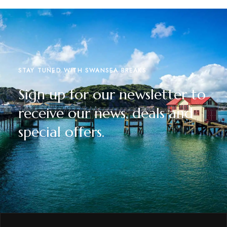
STAY TUNED WITH SWANSEA BREAKS
Sign up for our newsletter to
receive our news, deals and
special offers.