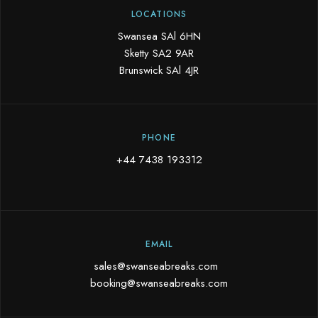
LOCATIONS
Swansea SAl 6HN
Sketty SA2 9AR
Brunswick SAl 4JR
PHONE
+44 7438 193312
EMAIL
sales@swanseabreaks.com
booking@swanseabreaks.com