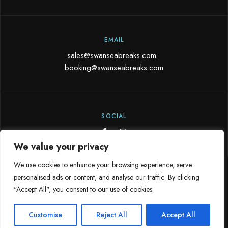
EMAIL
sales@swanseabreaks.com
booking@swanseabreaks.com
SOCIAL
We value your privacy
We use cookies to enhance your browsing experience, serve
personalised ads or content, and analyse our traffic. By clicking
Copyright © 2024 Swansea Breaks. All rights reserved
OttoKasino
.
"Accept All", you consent to our use of cookies.
3
Need help?

PRIVACY
TERMS OF USE
POLICY
Customise
Reject All
Accept All
Contact Us!