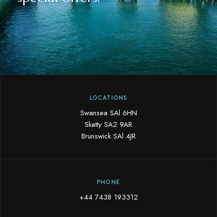
LOCATIONS
Swansea SAl 6HN
Sketty SA2 9AR
Brunswick SAl 4JR
PHONE
+44 7438 193312