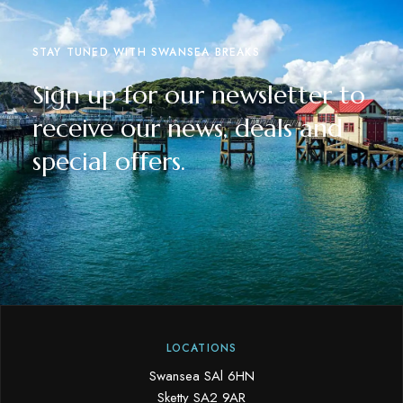
STAY TUNED WITH SWANSEA BREAKS
Sign up for our newsletter to
receive our news, deals and
special offers.
LOCATIONS
Swansea SAl 6HN
Sketty SA2 9AR