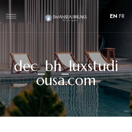
EN
FR
dec_bh_luxstudi
ousa.com