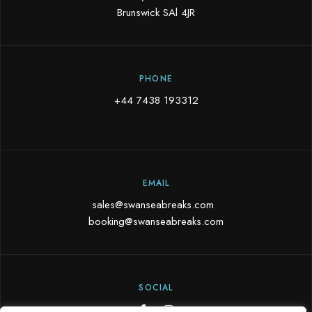
Brunswick SAl 4JR
PHONE
+44 7438 193312
EMAIL
sales@swanseabreaks.com
booking@swanseabreaks.com
SOCIAL