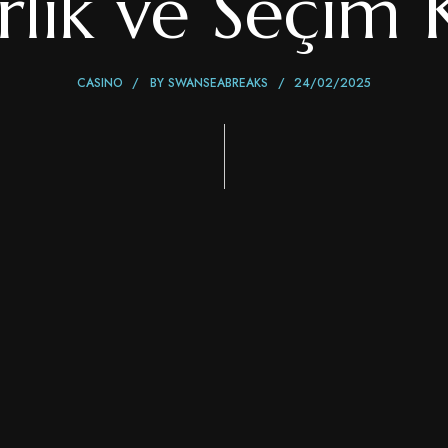
rlik ve Seçim K
CASINO
BY
SWANSEABREAKS
24/02/2025