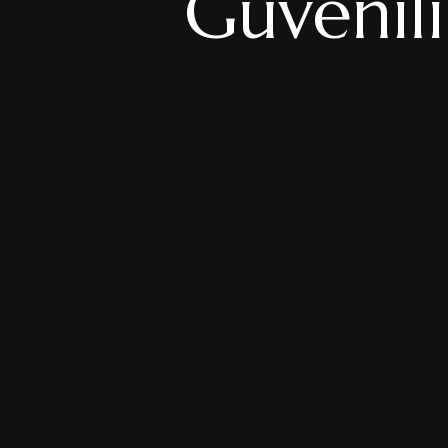
Güvenili