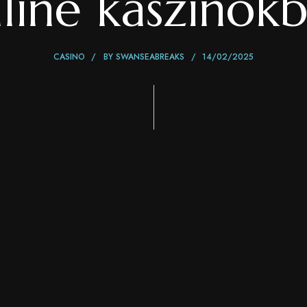
line kaszinók
CASINO
BY
SWANSEABREAKS
14/02/2025