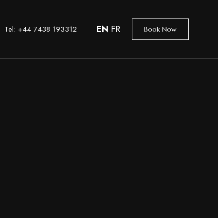
EN
FR
Tel: +44 7438 193312
Book Now