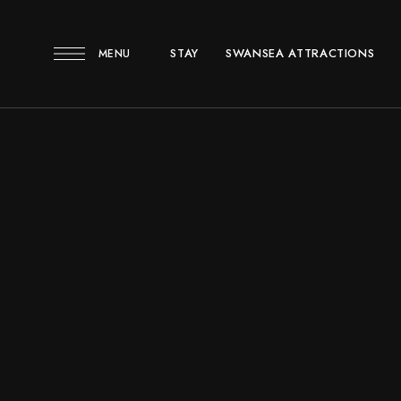
STAY
SWANSEA ATTRACTIONS
MENU